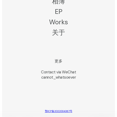
相簿
EP
Works
关于
更多
Contact via WeChat
cannot_whatsoever
鄂ICP备2022004367号