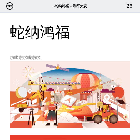
跳
26
•蛇纳鸿福 – 和平大安
至
内
蛇纳鸿福
容
啦啦啦啦啦啦啦