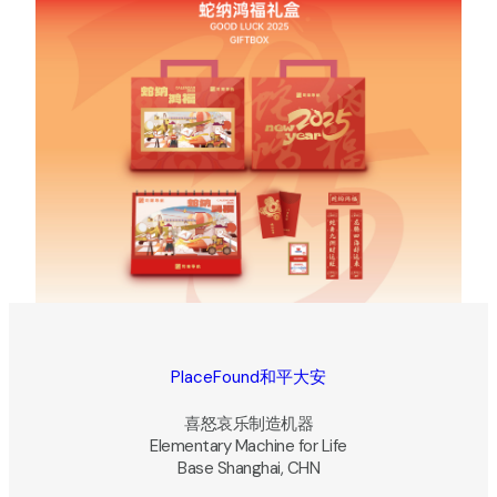
PlaceFound和平大安
喜怒哀乐制造机器
Elementary Machine for Life
Base Shanghai, CHN