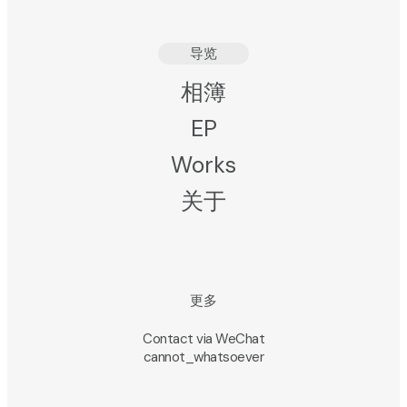
导览
相簿
EP
Works
关于
更多
Contact via WeChat
cannot_whatsoever