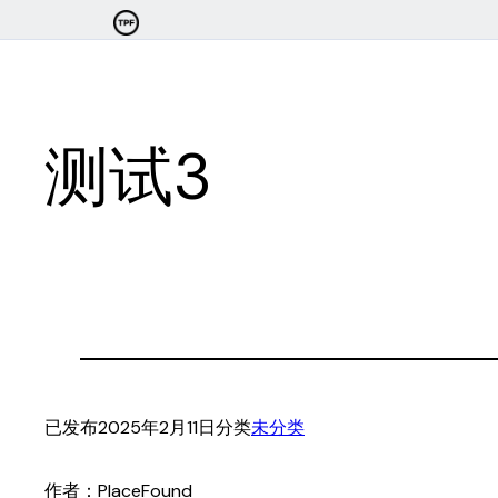
跳
至
内
容
测试3
已发布
2025年2月11日
分类
未分类
作者：
PlaceFound